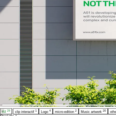
‹
29
1
4
2
20
All
clip interactif
Logo
micro-edition
Music artwork
oth