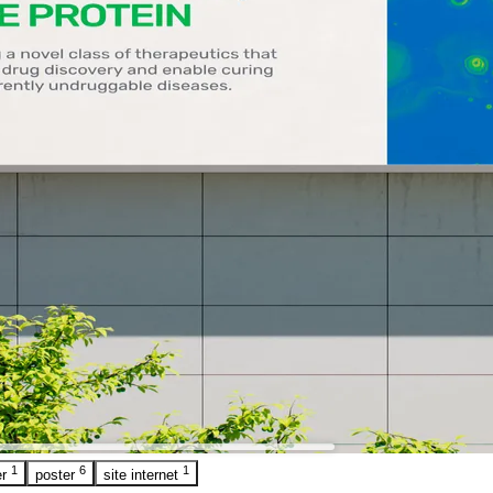
1
6
1
er
poster
site internet